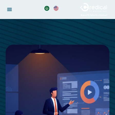
خطي
لى
لمحتوى