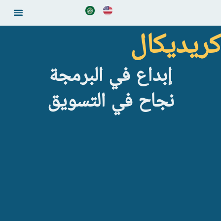
خطي
لى
لمحتوى
كريديكال
إبداع في البرمجة
نجاح في التسويق