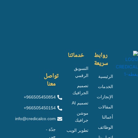
روابط
خدماتنا
سريعة
التسويق
تواصل
الرقمي
الرئيسية
معنا
تصميم
الخدمات
الجرافيك
الإنجازات
966505450854+
تصميم AI
المقالات
966505450154+
موشن
أعمالنا
info@credicalco.com
جرافيك
الوظائف
جدّة -
تطوير الويب
حي
اتصل بنا