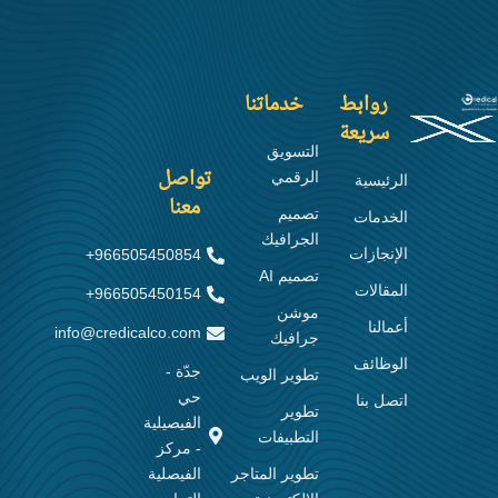
t
i
o
n
روابط
خدماتنا
سريعة
التسويق
تواصل
الرقمي
الرئيسية
معنا
تصميم
الخدمات
الجرافيك
الإنجازات
966505450854+
تصميم AI
المقالات
966505450154+
موشن
أعمالنا
info@credicalco.com
جرافيك
الوظائف
جدّة -
تطوير الويب
حي
اتصل بنا
تطوير
الفيصيلية
التطبيفات
- مركز
تطوير المتاجر
الفيصلية